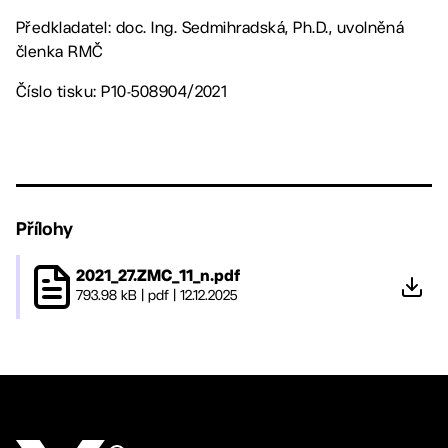
Předkladatel: doc. Ing. Sedmihradská, Ph.D., uvolněná
členka RMČ
Číslo tisku: P10-508904/2021
Přílohy
2021_27.ZMC_11_n.pdf
793.98 kB
|
pdf
|
12.12.2025