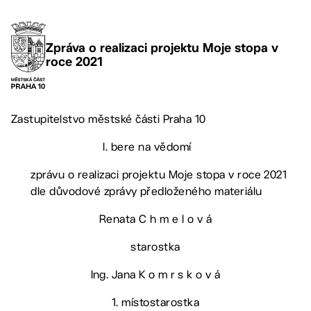
Zpráva o realizaci projektu Moje stopa v
roce 2021
Zastupitelstvo městské části Praha 10
I. bere na vědomí
zprávu o realizaci projektu Moje stopa v roce 2021
dle důvodové zprávy předloženého materiálu
Renata C h m e l o v á
starostka
Ing. Jana K o m r s k o v á
1. místostarostka