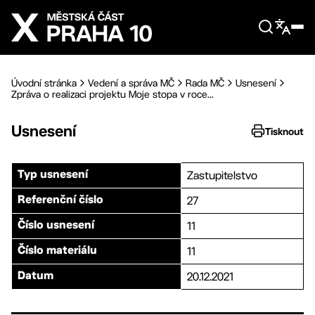
Přejít na hlavní obsah
Úvodní stránka
Vedení a správa MČ
Rada MČ
Usnesení
Zpráva o realizaci projektu Moje stopa v roce...
Usnesení
Tisknout
Zastupitelstvo
Typ usnesení
27
Referenční číslo
11
Číslo usnesení
11
Číslo materiálu
20.12.2021
Datum