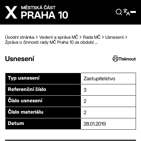
Přejít na hlavní obsah
Úvodní stránka
Vedení a správa MČ
Rada MČ
Usnesení
Zpráva o činnosti rady MČ Praha 10 za období ...
Usnesení
Tisknout
Zastupitelstvo
Typ usnesení
3
Referenční číslo
2
Číslo usnesení
2
Číslo materiálu
28.01.2019
Datum