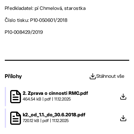
Předkladatel: pí Chmelová, starostka
Číslo tisku: P10-050601/2018
P10-008429/2019
Přílohy
Stáhnout vše
2. Zprava o cinnosti RMC.pdf
464.54 kB
|
pdf
|
11.12.2025
k2._od_1.1._do_30.6.2018.pdf
720.12 kB
|
pdf
|
11.12.2025