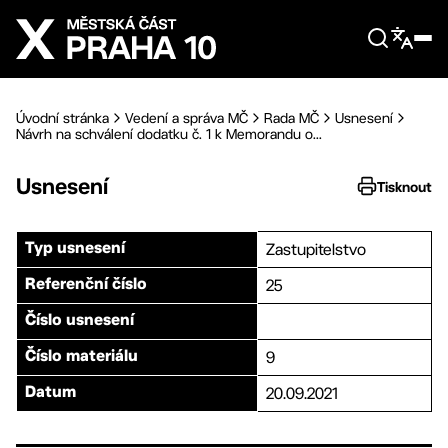
Přejít na hlavní obsah
Úvodní stránka
Vedení a správa MČ
Rada MČ
Usnesení
Návrh na schválení dodatku č. 1 k Memorandu o...
Usnesení
Tisknout
Zastupitelstvo
Typ usnesení
25
Referenční číslo
Číslo usnesení
9
Číslo materiálu
20.09.2021
Datum