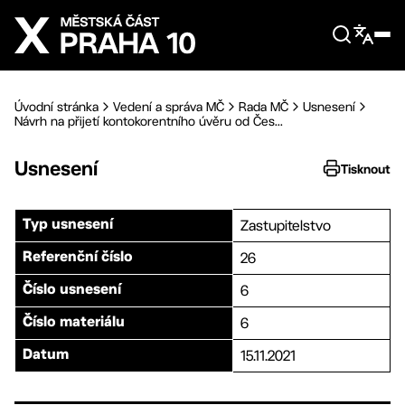
Přejít na hlavní obsah
Úvodní stránka
Vedení a správa MČ
Rada MČ
Usnesení
Návrh na přijetí kontokorentního úvěru od Čes...
Usnesení
Tisknout
Zastupitelstvo
Typ usnesení
26
Referenční číslo
6
Číslo usnesení
6
Číslo materiálu
15.11.2021
Datum