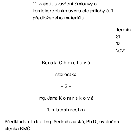
1.1. zajistit uzavření Smlouvy o
kontokorentním úvěru dle přílohy č. 1
předloženého materiálu
Termín:
31.
12.
2021
Renata C h m e l o v á
starostka
– 2 –
Ing. Jana K o m r s k o v á
1. místostarostka
Předkladatel: doc. Ing. Sedmihradská, Ph.D., uvolněná
členka RMČ