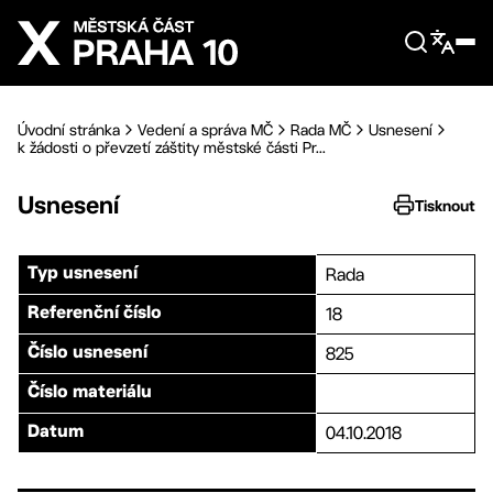
Přejít na hlavní obsah
Úvodní stránka
Vedení a správa MČ
Rada MČ
Usnesení
k žádosti o převzetí záštity městské části Pr...
Usnesení
Tisknout
Rada
Typ usnesení
18
Referenční číslo
825
Číslo usnesení
Číslo materiálu
04.10.2018
Datum