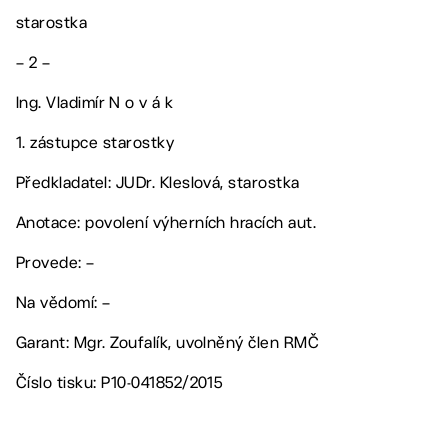
starostka
– 2 –
Ing. Vladimír N o v á k
1. zástupce starostky
Předkladatel: JUDr. Kleslová, starostka
Anotace: povolení výherních hracích aut.
Provede: –
Na vědomí: –
Garant: Mgr. Zoufalík, uvolněný člen RMČ
Číslo tisku: P10-041852/2015