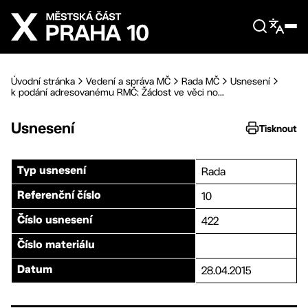
Přejít na hlavní obsah
Úvodní stránka
Vedení a správa MČ
Rada MČ
Usnesení
k podání adresovanému RMČ: Žádost ve věci no...
Usnesení
Tisknout
Rada
Typ usnesení
10
Referenční číslo
422
Číslo usnesení
Číslo materiálu
28.04.2015
Datum