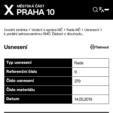
Přejít na hlavní obsah
Úvodní stránka
Vedení a správa MČ
Rada MČ
Usnesení
k podání adresovanému RMČ: Žádost o dlouhodo...
Usnesení
Tisknout
Rada
Typ usnesení
9
Referenční číslo
379
Číslo usnesení
Číslo materiálu
14.05.2019
Datum