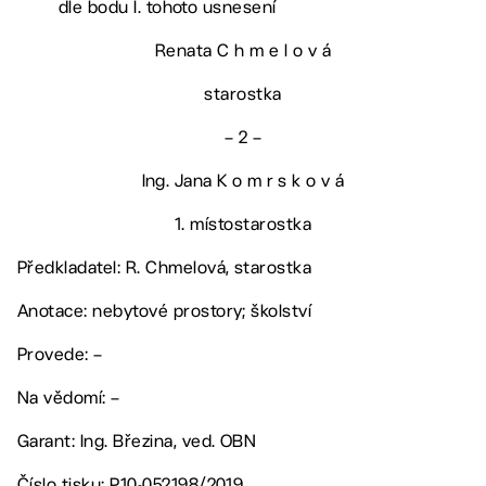
dle bodu I. tohoto usnesení
Renata C h m e l o v á
starostka
– 2 –
Ing. Jana K o m r s k o v á
1. místostarostka
Předkladatel: R. Chmelová, starostka
Anotace: nebytové prostory; školství
Provede: –
Na vědomí: –
Garant: Ing. Březina, ved. OBN
Číslo tisku: P10-052198/2019