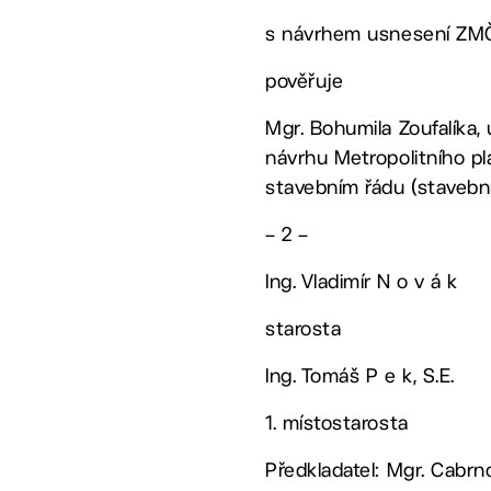
s návrhem usnesení ZMČ 
pověřuje
Mgr. Bohumila Zoufalíka,
návrhu Metropolitního pl
stavebním řádu (stavebn
– 2 –
Ing. Vladimír N o v á k
starosta
Ing. Tomáš P e k, S.E.
1. místostarosta
Předkladatel: Mgr. Cabr