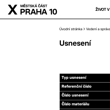
Přejít na hlavní obsah
ŽIVOT V
Úvodní stránka
Vedení a správ
Usnesení
Typ usnesení
Referenční číslo
Číslo usnesení
Číslo materiálu