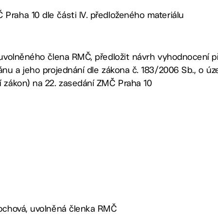
Praha 10 dle části IV. předloženého materiálu
 uvolněného člena RMČ, předložit návrh vyhodnocení p
ánu a jeho projednání dle zákona č. 183/2006 Sb., o ú
í zákon) na 22. zasedání ZMČ Praha 10
nochová, uvolněná členka RMČ