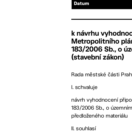
Datum
k návrhu vyhodnoc
Metropolitního plá
183/2006 Sb., o ú
(stavební zákon)
Rada městské části Prah
I. schvaluje
návrh vyhodnocení připom
183/2006 Sb., o územním 
předloženého materiálu
II. souhlasí