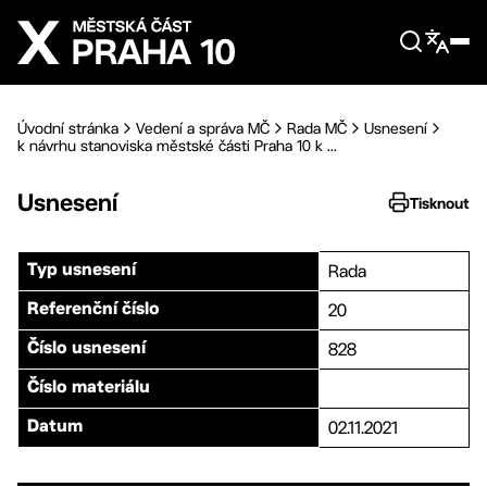
Přejít na hlavní obsah
Úvodní stránka
Vedení a správa MČ
Rada MČ
Usnesení
k návrhu stanoviska městské části Praha 10 k ...
Usnesení
Tisknout
Rada
Typ usnesení
20
Referenční číslo
828
Číslo usnesení
Číslo materiálu
02.11.2021
Datum