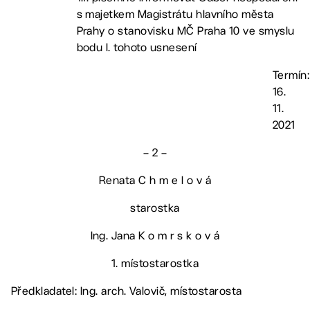
s majetkem Magistrátu hlavního města
Prahy o stanovisku MČ Praha 10 ve smyslu
bodu I. tohoto usnesení
Termín:
16.
11.
2021
– 2 –
Renata C h m e l o v á
starostka
Ing. Jana K o m r s k o v á
1. místostarostka
Předkladatel: Ing. arch. Valovič, místostarosta