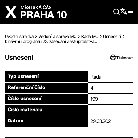
Přejít na hlavní obsah
Úvodní stránka
Vedení a správa MČ
Rada MČ
Usnesení
k návrhu programu 23. zasedání Zastupitelstva...
Usnesení
Tisknout
Rada
Typ usnesení
4
Referenční číslo
199
Číslo usnesení
Číslo materiálu
29.03.2021
Datum