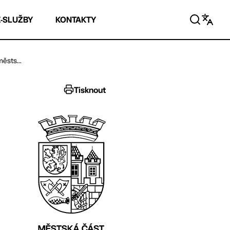
E-SLUŽBY
KONTAKTY
ěsts...
Tisknout