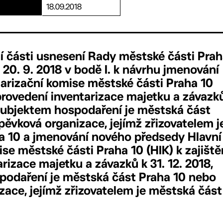
18.09.2018
í části usnesení Rady městské části Pra
 20. 9. 2018 v bodě I. k návrhu jmenování
tarizační komise městské části Praha 10
 provedení inventarizace majetku a závazk
e subjektem hospodaření je městská část
pěvková organizace, jejímž zřizovatelem j
a 10 a jmenování nového předsedy Hlavní
se městské části Praha 10 (HIK) k zajiště
rizace majetku a závazků k 31. 12. 2018,
podaření je městská část Praha 10 nebo
zace, jejímž zřizovatelem je městská část