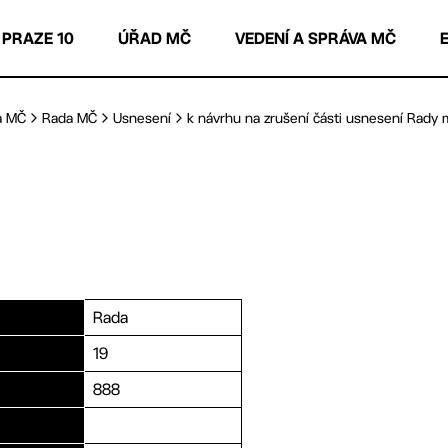
 PRAZE 10
ÚŘAD MČ
VEDENÍ A SPRÁVA MČ
a MČ
Rada MČ
Usnesení
k návrhu na zrušení části usnesení Rady m
Rada
19
888