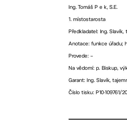
Ing. Tomáš P e k, S.E.
1. místostarosta
Předkladatel: Ing. Slavík,
Anotace: funkce úřadu;
Provede: –
Na vědomí: p. Biskup, vý
Garant: Ing. Slavík, tajem
Číslo tisku: P10-109761/2