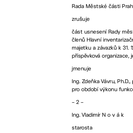
Rada Městské části Prah
zrušuje
část usnesení Rady městs
členů Hlavní inventarizač
majetku a závazků k 31. 
příspěvková organizace, 
jmenuje
Ing. Zdeňka Vávru, Ph.D.,
pro období výkonu funkce
– 2 –
Ing. Vladimír N o v á k
starosta