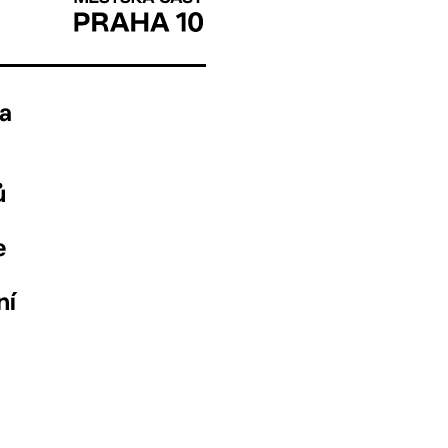
ha
ů
e
ní