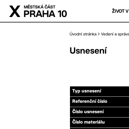
Přejít na hlavní obsah
ŽIVOT V
Úvodní stránka
Vedení a správ
Usnesení
Typ usnesení
Referenční číslo
Číslo usnesení
Číslo materiálu