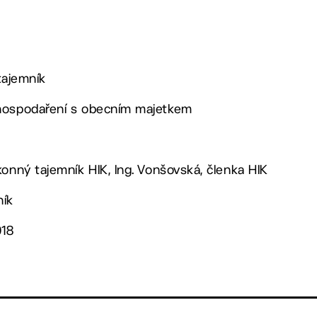
 tajemník
 hospodaření s obecním majetkem
konný tajemník HIK, Ing. Vonšovská, členka HIK
ník
018