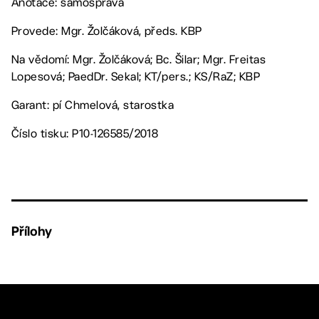
Anotace: samospráva
Provede: Mgr. Žolčáková, předs. KBP
Na vědomí: Mgr. Žolčáková; Bc. Šilar; Mgr. Freitas
Lopesová; PaedDr. Sekal; KT/pers.; KS/RaZ; KBP
Garant: pí Chmelová, starostka
Číslo tisku: P10-126585/2018
Přílohy