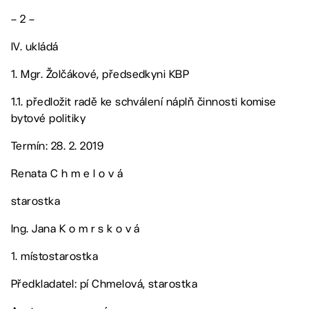
– 2 –
IV. ukládá
1. Mgr. Žolčákové, předsedkyni KBP
1.1. předložit radě ke schválení náplň činnosti komise
bytové politiky
Termín: 28. 2. 2019
Renata C h m e l o v á
starostka
Ing. Jana K o m r s k o v á
1. místostarostka
Předkladatel: pí Chmelová, starostka