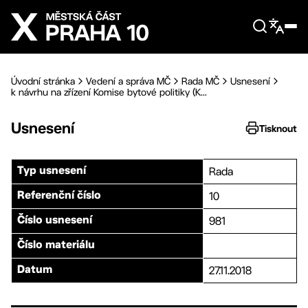
Přejít na hlavní obsah
Úvodní stránka
Vedení a správa MČ
Rada MČ
Usnesení
k návrhu na zřízení Komise bytové politiky (K...
Usnesení
Tisknout
Rada
Typ usnesení
10
Referenční číslo
981
Číslo usnesení
Číslo materiálu
27.11.2018
Datum