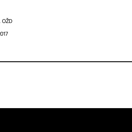
. OŽD
2017