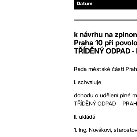
Datum
k návrhu na zplnom
Praha 10 při pov
TŘÍDĚNÝ ODPAD -
Rada městské části Prah
I. schvaluje
dohodu o udělení plné m
TŘÍDĚNÝ ODPAD – PRAHA 1
II. ukládá
1. Ing. Novákovi, starostov