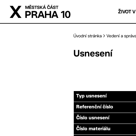
Přejít na hlavní obsah
ŽIVOT V
Úvodní stránka
Vedení a správ
Usnesení
Typ usnesení
Referenční číslo
Číslo usnesení
Číslo materiálu