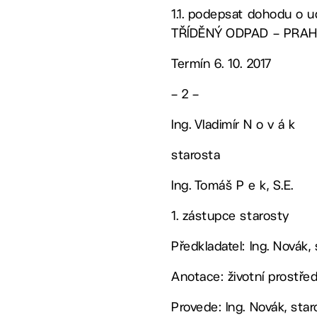
1.1. podepsat dohodu o 
TŘÍDĚNÝ ODPAD – PRAHA 
Termín 6. 10. 2017
– 2 –
Ing. Vladimír N o v á k
starosta
Ing. Tomáš P e k, S.E.
1. zástupce starosty
Předkladatel: Ing. Novák,
Anotace: životní prostřed
Provede: Ing. Novák, star