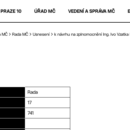
 PRAZE 10
ÚŘAD MČ
VEDENÍ A SPRÁVA MČ
a MČ
Rada MČ
Usnesení
k návrhu na zplnomocnění Ing. Ivo Vzatka k 
Rada
17
741