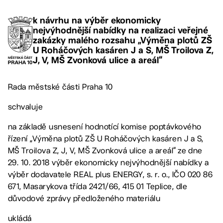
k návrhu na výběr ekonomicky
nejvýhodnější nabídky na realizaci veřejné
zakázky malého rozsahu „Výměna plotů ZŠ
U Roháčových kasáren J a S, MŠ Troilova Z,
J, V, MŠ Zvonková ulice a areál“
Rada městské části Praha 10
schvaluje
na základě usnesení hodnotící komise poptávkového
řízení „Výměna plotů ZŠ U Roháčových kasáren J a S,
MŠ Troilova Z, J, V, MŠ Zvonková ulice a areál“ ze dne
29. 10. 2018 výběr ekonomicky nejvýhodnější nabídky a
výběr dodavatele REAL plus ENERGY, s. r. o., IČO 020 86
671, Masarykova třída 2421/66, 415 01 Teplice, dle
důvodové zprávy předloženého materiálu
ukládá