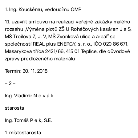
1. Ing. Kouckému, vedoucímu OMP
1.1. uzavřít smlouvu na realizaci veřejné zakázky malého
rozsahu „Výměna plotů ZŠ U Roháčových kasáren J a S,
MŠ Troilova Z, J, V, MŠ Zvonková ulice a areál“ se
společností REAL plus ENERGY, s. r. o., IČO 020 86 671,
Masarykova třída 2421/66, 415 01 Teplice, dle důvodové
zprávy předloženého materiálu
Termín: 30. 11. 2018
– 2 –
Ing. Vladimír N o v á k
starosta
Ing. Tomáš P e k, S.E.
1. místostarosta