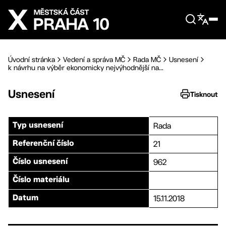
Přejít na hlavní obsah
Úvodní stránka
Vedení a správa MČ
Rada MČ
Usnesení
k návrhu na výběr ekonomicky nejvýhodnější na...
Usnesení
Tisknout
Rada
Typ usnesení
21
Referenční číslo
962
Číslo usnesení
Číslo materiálu
15.11.2018
Datum