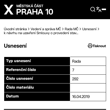
Přejít na hlavní obsah
Úvodní stránka
Vedení a správa MČ
Rada MČ
Usnesení
k návrhu na uzavření Smlouvy o provedení stav...
Usnesení
Tisknout
Rada
Typ usnesení
7
Referenční číslo
292
Číslo usnesení
Číslo materiálu
16.04.2019
Datum