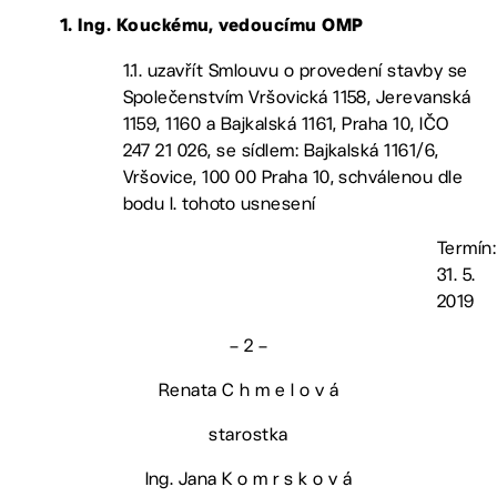
1. Ing. Kouckému, vedoucímu OMP
1.1. uzavřít Smlouvu o provedení stavby se
Společenstvím Vršovická 1158, Jerevanská
1159, 1160 a Bajkalská 1161, Praha 10, IČO
247 21 026, se sídlem: Bajkalská 1161/6,
Vršovice, 100 00 Praha 10, schválenou dle
bodu I. tohoto usnesení
Termín:
31. 5.
2019
– 2 –
Renata C h m e l o v á
starostka
Ing. Jana K o m r s k o v á