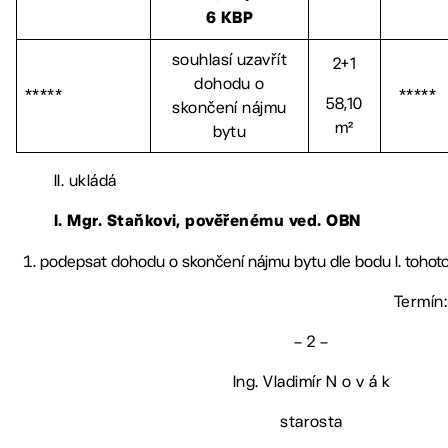
6 KBP
souhlasí uzavřít
2+1
dohodu o
*****
*****
58,10
skončení nájmu
m²
bytu
II. ukládá
l. Mgr. Staňkovi, pověřenému ved. OBN
podepsat dohodu o skončení nájmu bytu dle bodu I. tohot
Termín:
– 2 –
Ing. Vladimír N o v á k
starosta