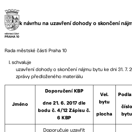
k návrhu na uzavření dohody o skončení náj
Rada městské části Praha 10
schvaluje
uzavření dohody o skončení nájmu bytu ke dni 31. 7. 
zprávy předloženého materiálu
Doporučení KBP
Vel.
Podla
bytu
dne 21. 6. 2017 dle
Jméno
čísl
bodu č. 4/12 Zápisu č.
plocha
byt
6 KBP
Doporučuje uzavřít