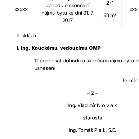
2+1
dohodu o skončení
xxxxx
xxx
nájmu bytu ke dni 31. 7.
53 m²
2017
II. ukládá
l. Ing. Kouckému, vedoucímu OMP
1.1.podepsat dohodu o skončení nájmu bytu dl
usnesení
Termín:
– 2 –
Ing. Vladimír N o v á k
starosta
Ing. Tomáš P e k, S.E.