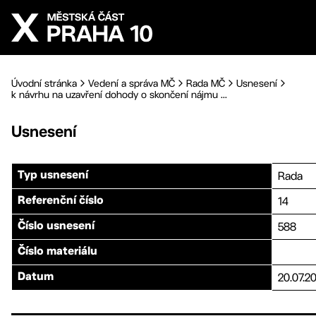
Přejít na hlavní obsah
Úvodní stránka
Vedení a správa MČ
Rada MČ
Usnesení
k návrhu na uzavření dohody o skončení nájmu ...
Usnesení
Rada
Typ usnesení
14
Referenční číslo
588
Číslo usnesení
Číslo materiálu
20.07.2
Datum