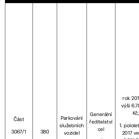
rok 20
výši 6.
Kč
Generální
Parkování
Část
ředitelství
služebních
1. polole
cel
3067/1
380
vozidel
2017 ve