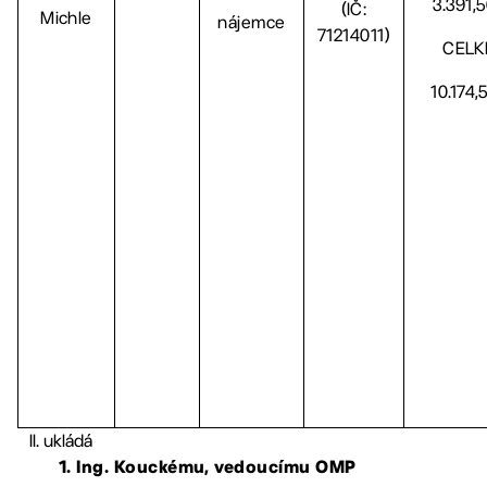
3.391,
(IČ:
Michle
nájemce
71214011)
CEL
10.174,
ukládá
1. Ing. Kouckému, vedoucímu OMP