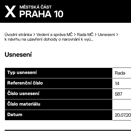
Přejít na hlavní obsah
Úvodní stránka
Vedení a správa MČ
Rada MČ
Usnesení
k návrhu na uzavření dohody o narovnání k vyú...
Usnesení
Rada
Typ usnesení
14
Referenční číslo
587
Číslo usnesení
Číslo materiálu
20.07.2
Datum