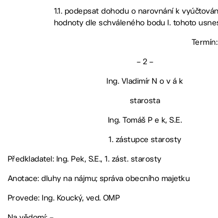
1.1. podepsat dohodu o narovnání k vyúčtován
hodnoty dle schváleného bodu I. tohoto usne
Termín:
– 2 –
Ing. Vladimír N o v á k
starosta
Ing. Tomáš P e k, S.E.
1. zástupce starosty
Předkladatel: Ing. Pek, S.E., 1. zást. starosty
Anotace: dluhy na nájmu; správa obecního majetku
Provede: Ing. Koucký, ved. OMP
Na vědomí: –