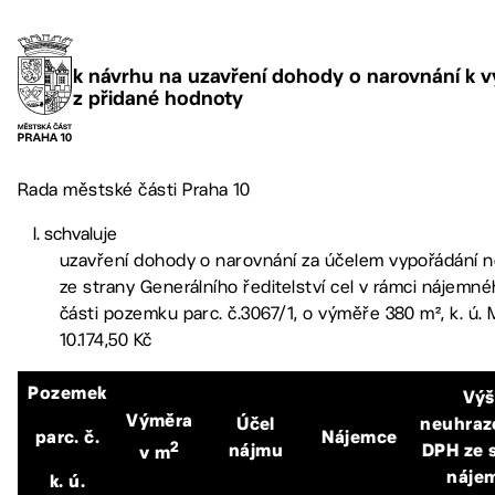
k návrhu na uzavření dohody o narovnání k 
z přidané hodnoty
Rada městské části Praha 10
schvaluje
uzavření dohody o narovnání za účelem vypořádání
ze strany Generálního ředitelství cel v rámci nájemn
části pozemku parc. č.3067/1, o výměře 380 m², k. ú. M
10.174,50 Kč
Pozemek
Výš
Výměra
Účel
neuhraz
parc. č.
Nájemce
2
nájmu
DPH ze 
v m
náje
k. ú.