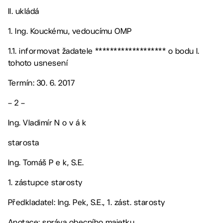
II. ukládá
1. Ing. Kouckému, vedoucímu OMP
1.1. informovat žadatele ******************* o bodu I.
tohoto usnesení
Termín: 30. 6. 2017
– 2 –
Ing. Vladimír N o v á k
starosta
Ing. Tomáš P e k, S.E.
1. zástupce starosty
Předkladatel: Ing. Pek, S.E., 1. zást. starosty
Anotace: správa obecního majetku