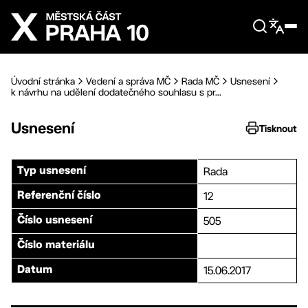
Přejít na hlavní obsah
Úvodní stránka
Vedení a správa MČ
Rada MČ
Usnesení
k návrhu na udělení dodatečného souhlasu s pr...
Usnesení
Tisknout
Rada
Typ usnesení
12
Referenční číslo
505
Číslo usnesení
Číslo materiálu
15.06.2017
Datum