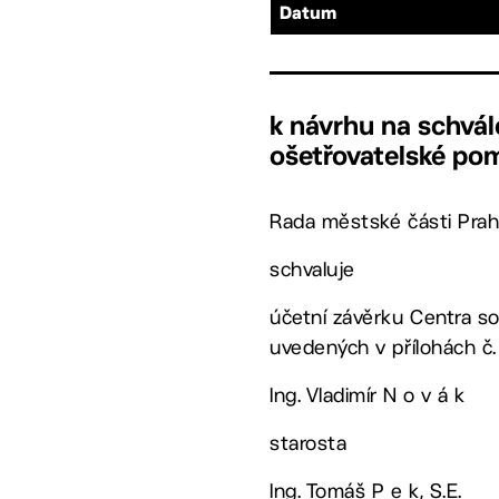
Datum
k návrhu na schvál
ošetřovatelské pomo
Rada městské části Prah
schvaluje
účetní závěrku Centra soc
uvedených v přílohách č.
Ing. Vladimír N o v á k
starosta
Ing. Tomáš P e k, S.E.