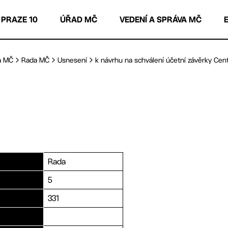
 PRAZE 10
ÚŘAD MČ
VEDENÍ A SPRÁVA MČ
a MČ
Rada MČ
Usnesení
k návrhu na schválení účetní závěrky Centr
Rada
5
331