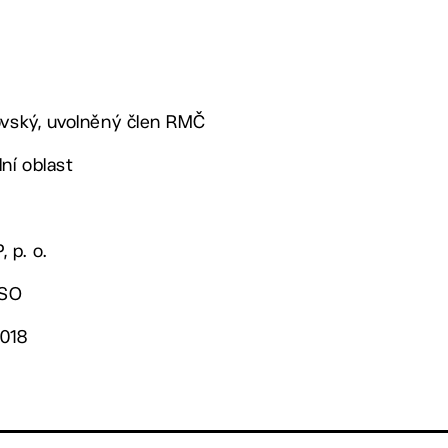
ovský, uvolněný člen RMČ
ní oblast
 p. o.
OSO
2018