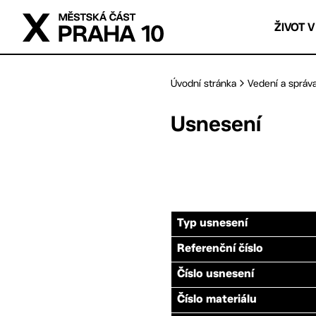
Přejít na hlavní obsah
ŽIVOT V
Úvodní stránka
Vedení a správ
Usnesení
Typ usnesení
Referenční číslo
Číslo usnesení
Číslo materiálu