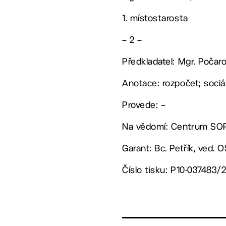
1. místostarosta
– 2 –
Předkladatel: Mgr. Počar
Anotace: rozpočet; sociál
Provede: –
Na vědomí: Centrum SOP,
Garant: Bc. Petřík, ved. 
Číslo tisku: P10-037483/