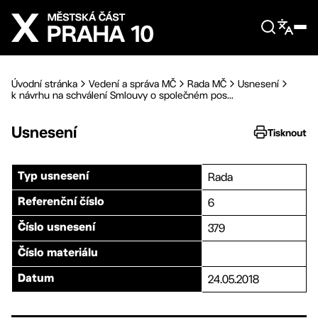
Přejít na hlavní obsah
Úvodní stránka
Vedení a správa MČ
Rada MČ
Usnesení
k návrhu na schválení Smlouvy o společném pos...
Usnesení
Tisknout
Rada
Typ usnesení
6
Referenční číslo
379
Číslo usnesení
Číslo materiálu
24.05.2018
Datum