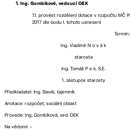
1. Ing. Gombíkové, vedoucí OEK
1.1. provést rozdělení dotace v rozpočtu MČ P
2017 dle bodu I. tohoto usnesení
Termín:
Ing. Vladimír N o v á k
starosta
Ing. Tomáš P e k, S.E.
1. zástupce starosty
Předkladatel: Ing. Slavík, tajemník
Anotace: rozpočet; sociální oblast
Provede: Ing. Gombíková, ved. OEK
Na vědomí: –