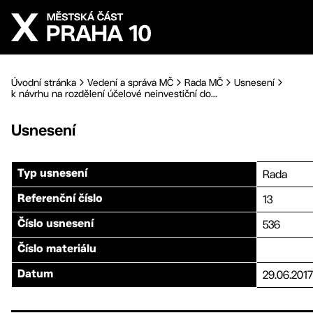
Přejít na hlavní obsah
Úvodní stránka
Vedení a správa MČ
Rada MČ
Usnesení
k návrhu na rozdělení účelové neinvestiční do...
Usnesení
Rada
Typ usnesení
13
Referenční číslo
536
Číslo usnesení
Číslo materiálu
29.06.2017
Datum