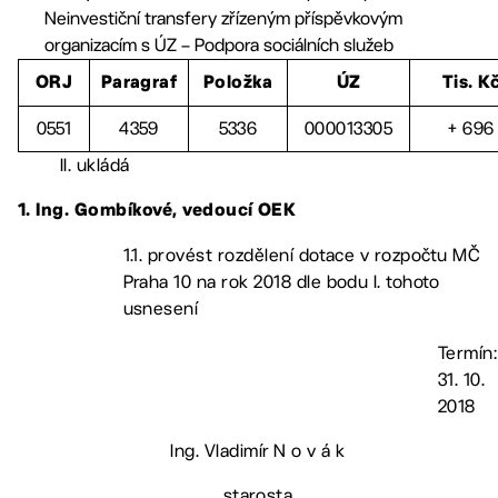
Neinvestiční transfery zřízeným příspěvkovým
organizacím s ÚZ – Podpora sociálních služeb
ORJ
Paragraf
Položka
ÚZ
Tis. K
0551
4359
5336
000013305
+ 696
II. ukládá
1. Ing. Gombíkové, vedoucí OEK
1.1. provést rozdělení dotace v rozpočtu MČ
Praha 10 na rok 2018 dle bodu I. tohoto
usnesení
Termín:
31. 10.
2018
Ing. Vladimír N o v á k
starosta