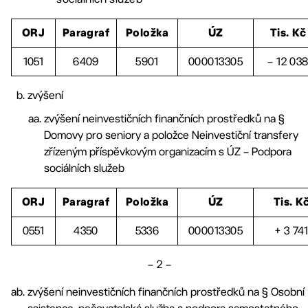
ORJ
Paragraf
Položka
ÚZ
Tis. Kč
1051
6409
5901
000013305
– 12 03
zvýšení
zvýšení neinvestičních finančních prostředků na §
Domovy pro seniory a položce Neinvestiční transfery
zřízeným příspěvkovým organizacím s ÚZ – Podpora
sociálních služeb
ORJ
Paragraf
Položka
ÚZ
Tis. K
0551
4350
5336
000013305
+ 3 74
– 2 –
zvýšení neinvestičních finančních prostředků na § Osobní