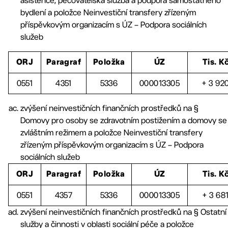
asistence, pečovatelská služba a podpora samostatného
bydlení a položce Neinvestiční transfery zřízeným
příspěvkovým organizacím s ÚZ – Podpora sociálních
služeb
ORJ
Paragraf
Položka
ÚZ
Tis. K
0551
4351
5336
000013305
+ 3 92
zvýšení neinvestičních finančních prostředků na §
Domovy pro osoby se zdravotním postižením a domovy se
zvláštním režimem a položce Neinvestiční transfery
zřízeným příspěvkovým organizacím s ÚZ – Podpora
sociálních služeb
ORJ
Paragraf
Položka
ÚZ
Tis. K
0551
4357
5336
000013305
+ 3 68
zvýšení neinvestičních finančních prostředků na § Ostatní
služby a činnosti v oblasti sociální péče a položce