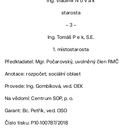
Ing. Vladimír N o v á k
starosta
– 3 –
Ing. Tomáš P e k, S.E.
1. místostarosta
Předkladatel: Mgr. Počarovský, uvolněný člen RMČ
Anotace: rozpočet; sociální oblast
Provede: Ing. Gombíková, ved. OEK
Na vědomí: Centrum SOP, p. o.
Garant: Bc. Petřík, ved. OSO
Číslo tisku: P10-100787/2018