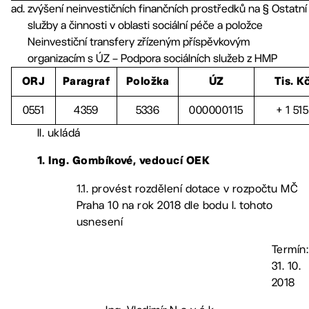
zvýšení neinvestičních finančních prostředků na § Ostatní
služby a činnosti v oblasti sociální péče a položce
Neinvestiční transfery zřízeným příspěvkovým
organizacím s ÚZ – Podpora sociálních služeb z HMP
ORJ
Paragraf
Položka
ÚZ
Tis. K
0551
4359
5336
000000115
+ 1 515
II. ukládá
1. Ing. Gombíkové, vedoucí OEK
1.1. provést rozdělení dotace v rozpočtu MČ
Praha 10 na rok 2018 dle bodu I. tohoto
usnesení
Termín:
31. 10.
2018