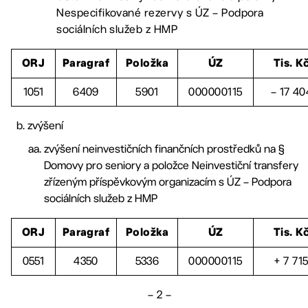
Nespecifikované rezervy s ÚZ – Podpora
sociálních služeb z HMP
ORJ
Paragraf
Položka
ÚZ
Tis. K
1051
6409
5901
000000115
– 17 40
zvýšení
zvýšení neinvestičních finančních prostředků na §
Domovy pro seniory a položce Neinvestiční transfery
zřízeným příspěvkovým organizacím s ÚZ – Podpora
sociálních služeb z HMP
ORJ
Paragraf
Položka
ÚZ
Tis. K
0551
4350
5336
000000115
+ 7 71
– 2 –