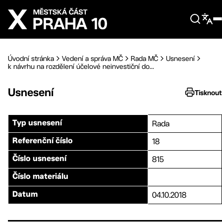
Přejít na hlavní obsah
Úvodní stránka
Vedení a správa MČ
Rada MČ
Usnesení
k návrhu na rozdělení účelové neinvestiční do...
Usnesení
Tisknout
Rada
Typ usnesení
18
Referenční číslo
815
Číslo usnesení
Číslo materiálu
04.10.2018
Datum