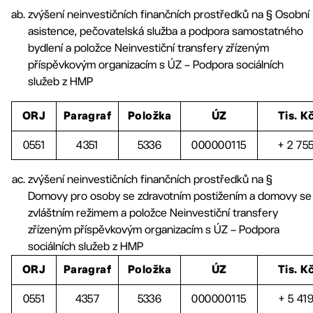
zvýšení neinvestičních finančních prostředků na § Osobní
asistence, pečovatelská služba a podpora samostatného
bydlení a položce Neinvestiční transfery zřízeným
příspěvkovým organizacím s ÚZ – Podpora sociálních
služeb z HMP
ORJ
Paragraf
Položka
ÚZ
Tis. K
0551
4351
5336
000000115
+ 2 75
zvýšení neinvestičních finančních prostředků na §
Domovy pro osoby se zdravotním postižením a domovy se
zvláštním režimem a položce Neinvestiční transfery
zřízeným příspěvkovým organizacím s ÚZ – Podpora
sociálních služeb z HMP
ORJ
Paragraf
Položka
ÚZ
Tis. K
0551
4357
5336
000000115
+ 5 41