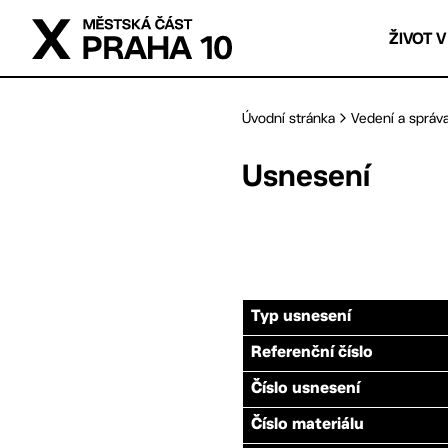
Přejít na hlavní obsah
ŽIVOT V
Úvodní stránka
Vedení a správ
Usnesení
Typ usnesení
Referenční číslo
Číslo usnesení
Číslo materiálu