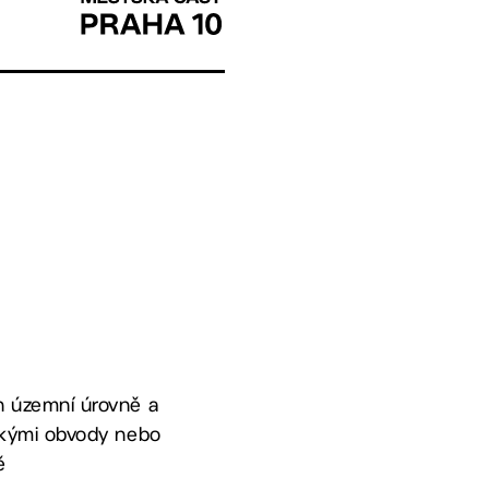
h územní úrovně a
tskými obvody nebo
ě