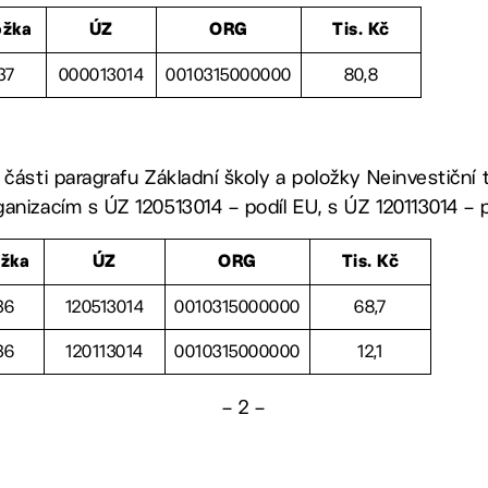
ožka
ÚZ
ORG
Tis. Kč
37
000013014
0010315000000
80,8
 části paragrafu Základní školy a položky Neinvestiční 
anizacím s ÚZ 120513014 – podíl EU, s ÚZ 120113014 – 
ožka
ÚZ
ORG
Tis. Kč
36
120513014
0010315000000
68,7
36
120113014
0010315000000
12,1
– 2 –