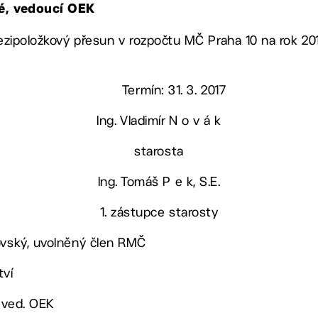
vé, vedoucí OEK
mezipoložkový přesun v rozpočtu MČ Praha 10 na rok 201
Termín: 31. 3. 2017
Ing. Vladimír N o v á k
starosta
Ing. Tomáš P e k, S.E.
1. zástupce starosty
ovský, uvolněný člen RMČ
tví
 ved. OEK