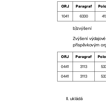
ORJ
Paragraf
Pol
1041
6330
41
b)zvýšení
Zvýšení výdajové
příspěvkovým org
ORJ
Paragraf
Pol
0441
3113
53
0441
3113
53
II. ukládá