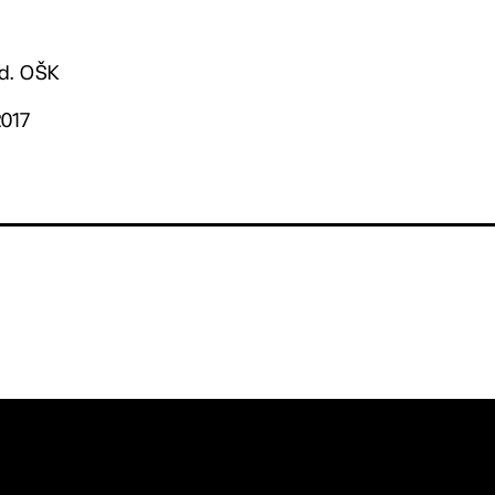
ed. OŠK
2017