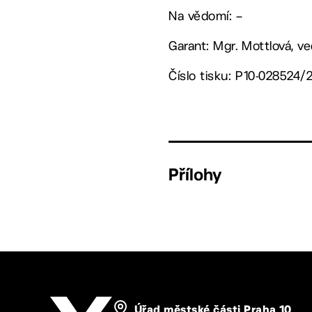
Na vědomí: –
Garant: Mgr. Mottlová, v
Číslo tisku: P10-028524/
Přílohy
Úřad městské části Praha 10