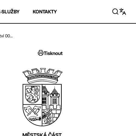
E-SLUŽBY
KONTAKTY
í 00...
Tisknout