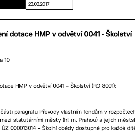
23.03.2017
ení dotace HMP v odvětví 0041 - Školství
a 10
otace HMP v odvětví 0041 – Školství (RO 8001):
 části paragrafu Převody vlastním fondům v rozpočtec
mezi statutárními městy (hl. m. Prahou) a jejich měs
s ÚZ 000013014 – Školní obědy dostupné pro každé dít