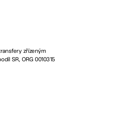
transfery zřízeným
podíl SR, ORG 0010315