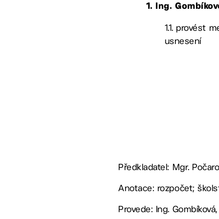
1. Ing. Gombíko
1.1. provést 
usnesení
Předkladatel: Mgr. Počar
Anotace: rozpočet; škols
Provede: Ing. Gombíková,