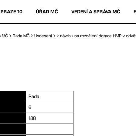
 PRAZE 10
ÚŘAD MČ
VEDENÍ A SPRÁVA MČ
a MČ
Rada MČ
Usnesení
k návrhu na rozdělení dotace HMP v odvětv
Rada
6
188