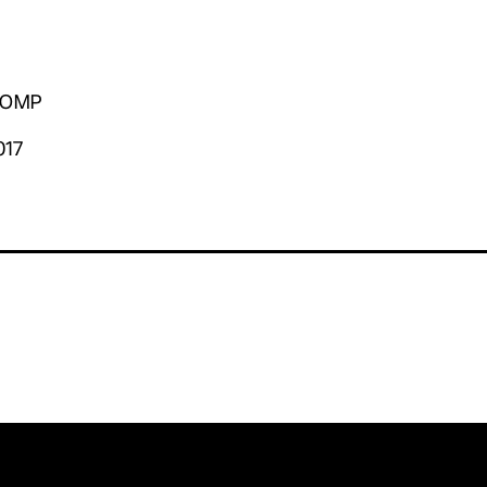
. OMP
017