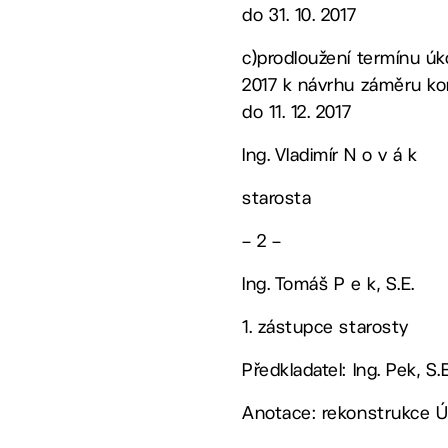
do 31. 10. 2017
c)prodloužení termínu úko
2017 k návrhu záměru ko
do 11. 12. 2017
Ing. Vladimír N o v á k
starosta
– 2 –
Ing. Tomáš P e k, S.E.
1. zástupce starosty
Předkladatel: Ing. Pek, S.E
Anotace: rekonstrukce 