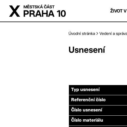
Přejít na hlavní obsah
ŽIVOT V
Úvodní stránka
Vedení a správ
Usnesení
Typ usnesení
Referenční číslo
Číslo usnesení
Číslo materiálu