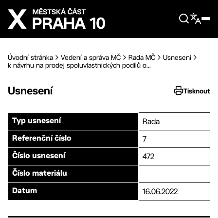
Přejít na hlavní obsah
Úvodní stránka
Vedení a správa MČ
Rada MČ
Usnesení
k návrhu na prodej spoluvlastnických podílů o...
Usnesení
Tisknout
Rada
Typ usnesení
7
Referenční číslo
472
Číslo usnesení
Číslo materiálu
16.06.2022
Datum