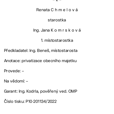
Renata C h m e l o v á
starostka
Ing. Jana K o m r s k o v á
1. místostarostka
Předkladatel: Ing. Beneš, místostarosta
Anotace: privatizace obecního majetku
Provede: –
Na vědomí: –
Garant: Ing. Kodrla, pověřený ved. OMP
Číslo tisku: P10-201134/2022