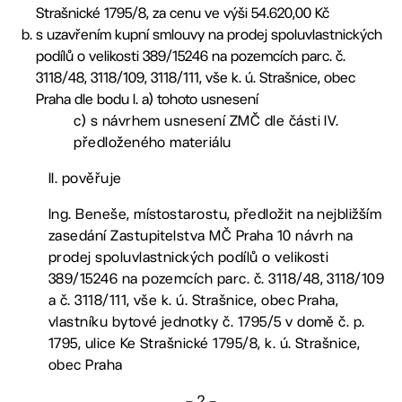
Strašnické 1795/8, za cenu ve výši 54.620,00 Kč
s uzavřením kupní smlouvy na prodej spoluvlastnických
podílů o velikosti 389/15246 na pozemcích parc. č.
3118/48, 3118/109, 3118/111, vše k. ú. Strašnice, obec
Praha dle bodu I. a) tohoto usnesení
c) s návrhem usnesení ZMČ dle části IV.
předloženého materiálu
II. pověřuje
Ing. Beneše, místostarostu, předložit na nejbližším
zasedání Zastupitelstva MČ Praha 10 návrh na
prodej spoluvlastnických podílů o velikosti
389/15246 na pozemcích parc. č. 3118/48, 3118/109
a č. 3118/111, vše k. ú. Strašnice, obec Praha,
vlastníku bytové jednotky č. 1795/5 v domě č. p.
1795, ulice Ke Strašnické 1795/8, k. ú. Strašnice,
obec Praha
– 2 –