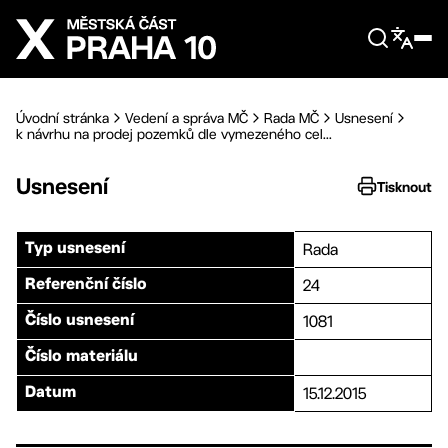
Přejít na hlavní obsah
Úvodní stránka
Vedení a správa MČ
Rada MČ
Usnesení
k návrhu na prodej pozemků dle vymezeného cel...
Usnesení
Tisknout
Rada
Typ usnesení
24
Referenční číslo
1081
Číslo usnesení
Číslo materiálu
15.12.2015
Datum