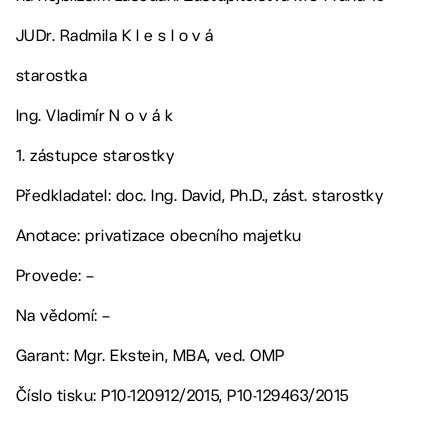
JUDr. Radmila K l e s l o v á
starostka
Ing. Vladimír N o v á k
1. zástupce starostky
Předkladatel: doc. Ing. David, Ph.D., zást. starostky
Anotace: privatizace obecního majetku
Provede: –
Na vědomí: –
Garant: Mgr. Ekstein, MBA, ved. OMP
Číslo tisku: P10-120912/2015, P10-129463/2015