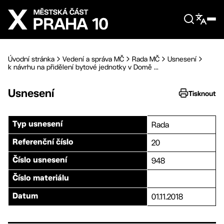
Přejít na hlavní obsah
Úvodní stránka
Vedení a správa MČ
Rada MČ
Usnesení
k návrhu na přidělení bytové jednotky v Domě ...
Usnesení
Tisknout
Rada
Typ usnesení
20
Referenční číslo
948
Číslo usnesení
Číslo materiálu
01.11.2018
Datum