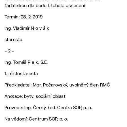
žadatelkou dle bodu I. tohoto usnesení
Termín: 28. 2. 2019
Ing. Vladimír N o v á k
starosta
– 2 –
Ing. Tomáš P e k, S.E.
1. místostarosta
Předkladatel: Mgr. Počarovský, uvolněný člen RMČ
Anotace: byty; sociální oblast
Provede: Ing. Černý, řed. Centra SOP, p. o.
Na vědomí: Centrum SOP, p. o.