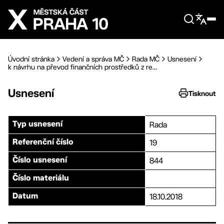
Přejít na hlavní obsah
Úvodní stránka
Vedení a správa MČ
Rada MČ
Usnesení
k návrhu na převod finančních prostředků z re...
Usnesení
Tisknout
Rada
Typ usnesení
19
Referenční číslo
844
Číslo usnesení
Číslo materiálu
18.10.2018
Datum