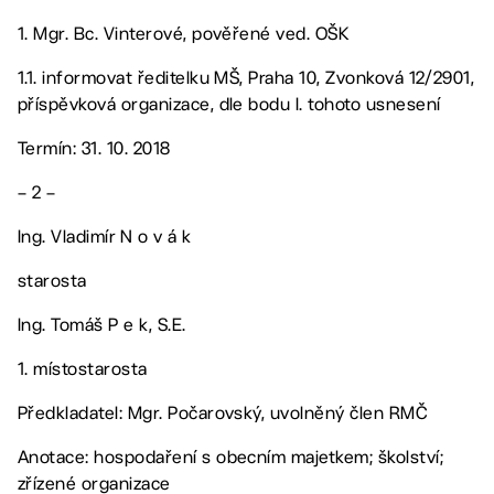
1. Mgr. Bc. Vinterové, pověřené ved. OŠK
1.1. informovat ředitelku MŠ, Praha 10, Zvonková 12/2901,
příspěvková organizace, dle bodu I. tohoto usnesení
Termín: 31. 10. 2018
– 2 –
Ing. Vladimír N o v á k
starosta
Ing. Tomáš P e k, S.E.
1. místostarosta
Předkladatel: Mgr. Počarovský, uvolněný člen RMČ
Anotace: hospodaření s obecním majetkem; školství;
zřízené organizace