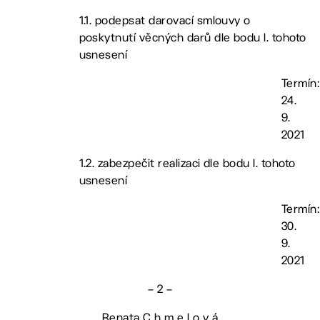
1.1. podepsat darovací smlouvy o
poskytnutí věcných darů dle bodu I. tohoto
usnesení
Termín:
24.
9.
2021
1.2. zabezpečit realizaci dle bodu I. tohoto
usnesení
Termín:
30.
9.
2021
– 2 –
Renata C h m e l o v á