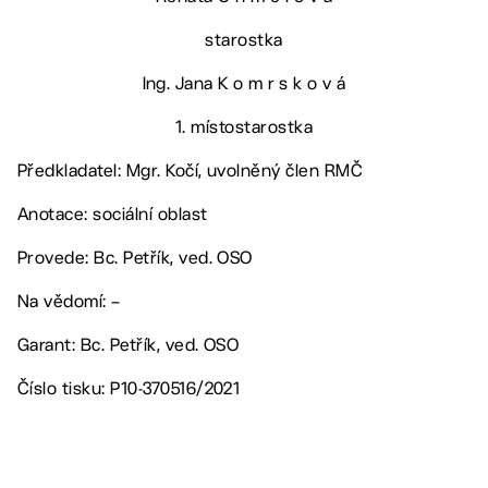
starostka
Ing. Jana K o m r s k o v á
1. místostarostka
Předkladatel: Mgr. Kočí, uvolněný člen RMČ
Anotace: sociální oblast
Provede: Bc. Petřík, ved. OSO
Na vědomí: –
Garant: Bc. Petřík, ved. OSO
Číslo tisku: P10-370516/2021