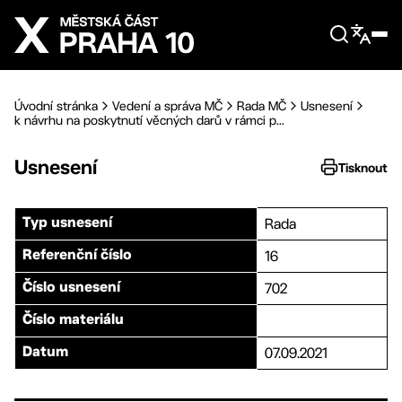
Přejít na hlavní obsah
Úvodní stránka
Vedení a správa MČ
Rada MČ
Usnesení
k návrhu na poskytnutí věcných darů v rámci p...
Usnesení
Tisknout
Rada
Typ usnesení
16
Referenční číslo
702
Číslo usnesení
Číslo materiálu
07.09.2021
Datum