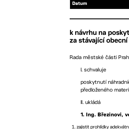
Datum
k návrhu na posky
za stávající obecní
Rada městské části Prah
I. schvaluje
poskytnutí náhradní
předloženého materi
II. ukládá
1.
Ing. Březinovi,
zajistit prohlídky adekvá