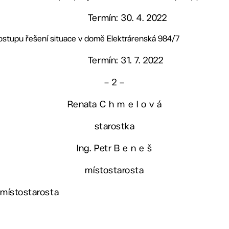
Termín: 30. 4. 2022
postupu řešení situace v domě Elektrárenská 984/7
Termín: 31. 7. 2022
– 2 –
Renata C h m e l o v á
starostka
Ing. Petr B e n e š
místostarosta
 místostarosta