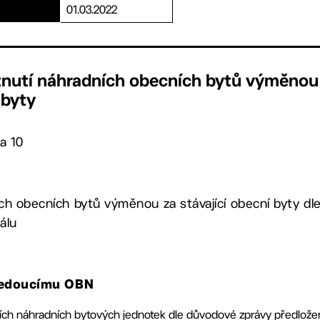
01.03.2022
tnutí náhradních obecních bytů výměnou
 byty
a 10
ch obecních bytů výměnou za stávající obecní byty dl
álu
 vedoucímu OBN
tních náhradních bytových jednotek dle důvodové zprávy předlož