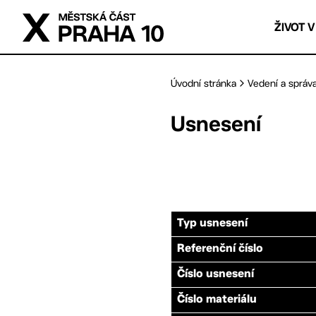
Přejít na hlavní obsah
ŽIVOT V
Úvodní stránka
Vedení a správ
Usnesení
Typ usnesení
Referenční číslo
Číslo usnesení
Číslo materiálu