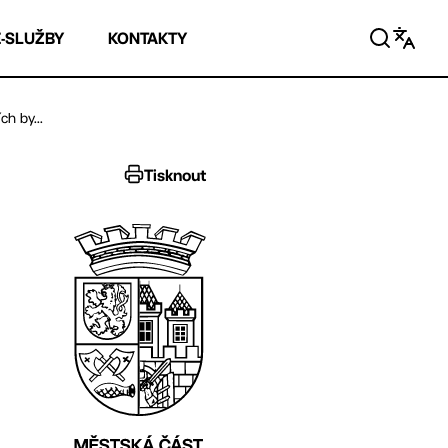
E-SLUŽBY
KONTAKTY
h by...
Tisknout