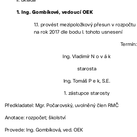
1. Ing. Gombíkové, vedoucí OEK
1.1. provést mezipoložkový přesun v rozpočtu
na rok 2017 dle bodu I. tohoto usnesení
Termín:
Ing. Vladimír N o v á k
starosta
Ing. Tomáš P e k, S.E.
1. zástupce starosty
Předkladatel: Mgr. Počarovský, uvolněný člen RMČ
Anotace: rozpočet; školství
Provede: Ing. Gombíková, ved. OEK