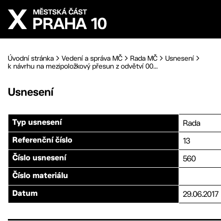
Přejít na hlavní obsah
Úvodní stránka
Vedení a správa MČ
Rada MČ
Usnesení
k návrhu na mezipoložkový přesun z odvětví 00...
Usnesení
Rada
Typ usnesení
13
Referenční číslo
560
Číslo usnesení
Číslo materiálu
29.06.2017
Datum