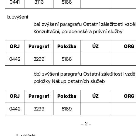
0441
3113
5166
zvýšení
ba) zvýšení paragrafu Ostatní záležitosti vzdě
Konzultační, poradenské a právní služby
ORJ
Paragraf
Položka
ÚZ
ORG
0442
3299
5166
bb) zvýšení paragrafu Ostatní záležitosti vzdě
položky Nákup ostatních služeb
ORJ
Paragraf
Položka
ÚZ
ORG
0442
3299
5169
– 2 –
II. ukládá