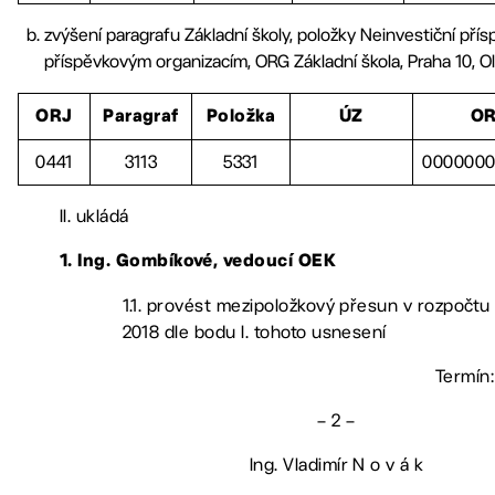
zvýšení paragrafu Základní školy, položky Neinvestiční pří
příspěvkovým organizacím, ORG Základní škola, Praha 10, O
ORJ
Paragraf
Položka
ÚZ
O
0441
3113
5331
000000
II. ukládá
1. Ing. Gombíkové, vedoucí OEK
1.1. provést mezipoložkový přesun v rozpočtu
2018 dle bodu I. tohoto usnesení
Termín:
– 2 –
Ing. Vladimír N o v á k