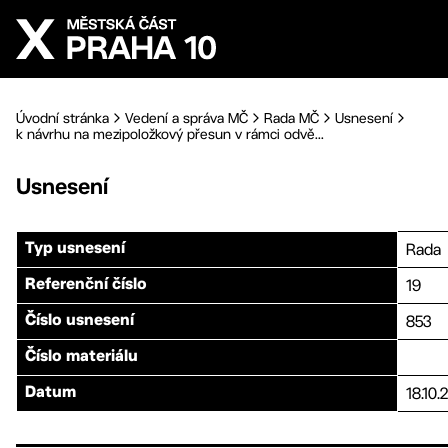
Přejít na hlavní obsah
Úvodní stránka
Vedení a správa MČ
Rada MČ
Usnesení
k návrhu na mezipoložkový přesun v rámci odvě...
Usnesení
Rada
Typ usnesení
19
Referenční číslo
853
Číslo usnesení
Číslo materiálu
18.10.
Datum