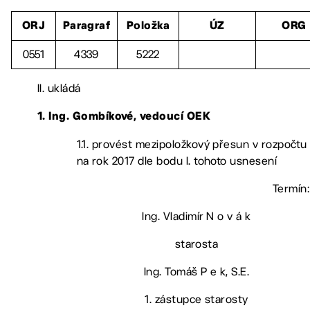
ORJ
Paragraf
Položka
ÚZ
ORG
0551
4339
5222
II. ukládá
1. Ing. Gombíkové, vedoucí OEK
1.1. provést mezipoložkový přesun v rozpočtu
na rok 2017 dle bodu I. tohoto usnesení
Termín: 
Ing. Vladimír N o v á k
starosta
Ing. Tomáš P e k, S.E.
1. zástupce starosty