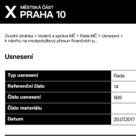
Přejít na hlavní obsah
Úvodní stránka
Vedení a správa MČ
Rada MČ
Usnesení
k návrhu na mezipoložkový přesun finančních p...
Usnesení
Rada
Typ usnesení
14
Referenční číslo
569
Číslo usnesení
Číslo materiálu
20.07.2017
Datum