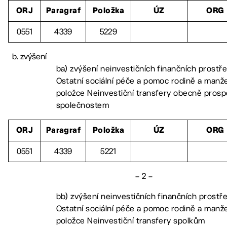
ORJ
Paragraf
Položka
ÚZ
ORG
0551
4339
5229
zvýšení
ba) zvýšení neinvestičních finančních prostř
Ostatní sociální péče a pomoc rodině a manže
položce Neinvestiční transfery obecně pros
společnostem
ORJ
Paragraf
Položka
ÚZ
ORG
0551
4339
5221
– 2 –
bb) zvýšení neinvestičních finančních prostř
Ostatní sociální péče a pomoc rodině a manže
položce Neinvestiční transfery spolkům