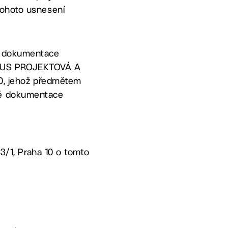
tohoto usnesení
vé dokumentace
D-PLUS PROJEKTOVÁ A
00, jehož předmětem
ové dokumentace
73/1, Praha 10 o tomto