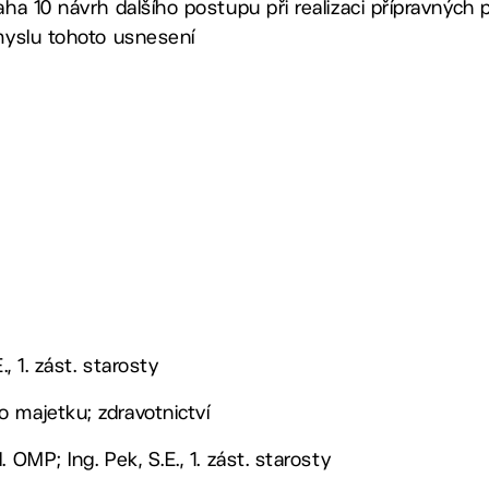
aha 10 návrh dalšího postupu při realizaci přípravných 
smyslu tohoto usnesení
., 1. zást. starosty
 majetku; zdravotnictví
 OMP; Ing. Pek, S.E., 1. zást. starosty