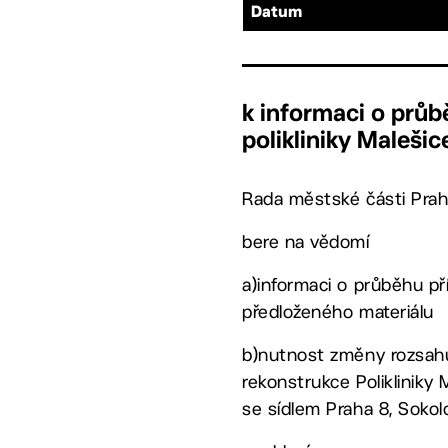
Datum
k informaci o průb
polikliniky Malešic
Rada městské části Prah
bere na vědomí
a)informaci o průběhu př
předloženého materiálu
b)nutnost změny rozsahu
rekonstrukce Polikliniky
se sídlem Praha 8, Soko