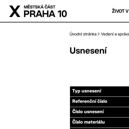
Přejít na hlavní obsah
ŽIVOT V
Úvodní stránka
Vedení a správ
Usnesení
Typ usnesení
Referenční číslo
Číslo usnesení
Číslo materiálu