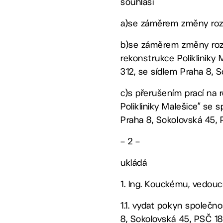
souhlasí
a)se záměrem změny rozsa
b)se záměrem změny roz
rekonstrukce Polikliniky
312, se sídlem Praha 8, 
c)s přerušením prací na 
Polikliniky Malešice“ se
Praha 8, Sokolovská 45,
– 2 –
ukládá
1. Ing. Kouckému, vedo
1.1. vydat pokyn společn
8, Sokolovská 45, PSČ 18