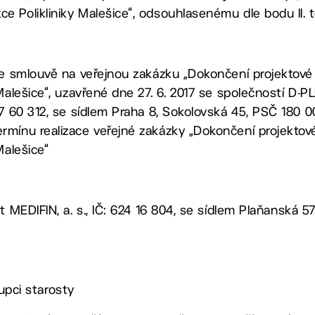
e Polikliniky Malešice“, odsouhlasenému dle bodu II. 
 ke smlouvě na veřejnou zakázku „Dokončení projekto
 Malešice“, uzavřené dne 27. 6. 2017 se společností 
67 60 312, se sídlem Praha 8, Sokolovská 45, PSČ 180 
rmínu realizace veřejné zakázky „Dokončení projekt
Malešice“
t MEDIFIN, a. s., IČ: 624 16 804, se sídlem Plaňanská 5
stupci starosty