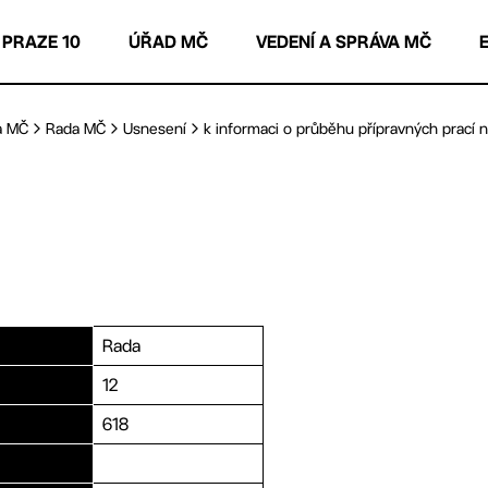
 PRAZE 10
ÚŘAD MČ
VEDENÍ A SPRÁVA MČ
a MČ
Rada MČ
Usnesení
k informaci o průběhu přípravných prací na
Rada
12
618