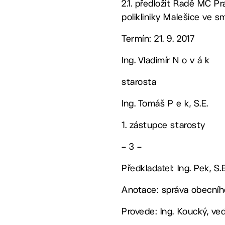
2.1. předložit Radě MČ Pr
polikliniky Malešice ve 
Termín: 21. 9. 2017
Ing. Vladimír N o v á k
starosta
Ing. Tomáš P e k, S.E.
1. zástupce starosty
– 3 –
Předkladatel: Ing. Pek, S.E
Anotace: správa obecního
Provede: Ing. Koucký, ved.