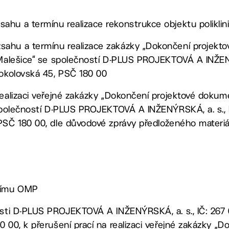
hu a termínu realizace rekonstrukce objektu poliklin
sahu a termínu realizace zakázky „Dokončení projek
 Malešice“ se společností D-PLUS PROJEKTOVÁ A INŽENÝ
Sokolovská 45, PSČ 180 00
realizaci veřejné zakázky „Dokončení projektové doku
 společností D-PLUS PROJEKTOVÁ A INŽENÝRSKÁ, a. s., I
 PSČ 180 00, dle důvodové zprávy předloženého materiá
ucímu OMP
osti D-PLUS PROJEKTOVÁ A INŽENÝRSKÁ, a. s., IČ: 267 
0 00, k přerušení prací na realizaci veřejné zakázky „D