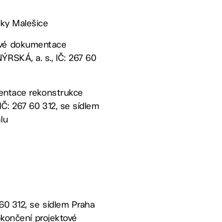
iky Malešice
tové dokumentace
RSKÁ, a. s., IČ: 267 60
mentace rekonstrukce
Č: 267 60 312, se sídlem
lu
60 312, se sídlem Praha
okončení projektové