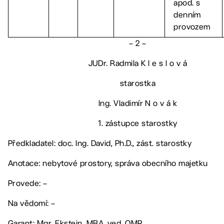
apod. s
denním
provozem
– 2 –
JUDr. Radmila K l e s l o v á
starostka
Ing. Vladimír N o v á k
1. zástupce starostky
Předkladatel: doc. Ing. David, Ph.D., zást. starostky
Anotace: nebytové prostory, správa obecního majetku
Provede: –
Na vědomí: –
Garant: Mgr. Ekstein, MBA, ved. OMP