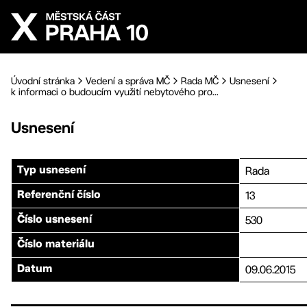
Přejít na hlavní obsah
Úvodní stránka
Vedení a správa MČ
Rada MČ
Usnesení
k informaci o budoucím využití nebytového pro...
Usnesení
Rada
Typ usnesení
13
Referenční číslo
530
Číslo usnesení
Číslo materiálu
09.06.2015
Datum