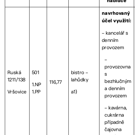
nabídce
navrhovaný
účel využití:
– kancelář s
denním
provozem
–
provozovna
Ruská
501
bistro –
s
1211/138
lahůdky
bezhlučným
116,77
1.NP
a denním
Vršovice
1.PP
a1)
provozem
– kavárna,
cukrárna
případně
čajovna