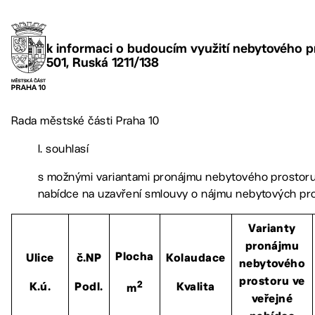
k informaci o budoucím využití nebytového p
501, Ruská 1211/138
Rada městské části Praha 10
I. souhlasí
s možnými variantami pronájmu nebytového prostoru
nabídce na uzavření smlouvy o nájmu nebytových pr
Varianty
pronájmu
Plocha
Ulice
č.NP
Kolaudace
nebytového
prostoru ve
2
K.ú.
Podl.
Kvalita
m
veřejné