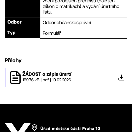
znění pozdějších předpisů (dále jen
zákon o matrikách) a vydání úmrtního
listu.
Odbor občanskosprávní
Odbor
Formulář
Typ
Přílohy
ŽÁDOST o zápis úmrtí
199.76 kB
|
pdf
|
19.02.2026
Úřad městské části Praha 10